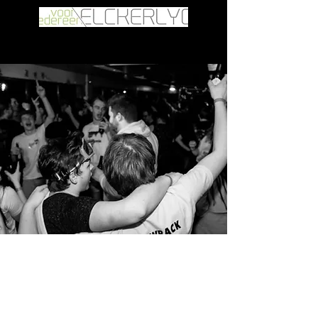
Ontmoetingscentrum
Elckerlyc