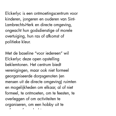
Elckerlyc is een ontmoetingscentrum voor
kinderen, jongeren en ouderen van Sint-
Lambrechts-Herk en directe omgeving,
ongeacht hun godsdienstige of morele
overtuiging, hun ras of afkomst of
politieke kleur.
Met de baseline “voor iedereen” wil
Elckerlyc deze open opstelling
beklemtonen. Het centrum biedt
verenigingen, maar ook niet formeel
georganiseerde dorpsgenoten (en
mensen uit de directe omgeving) ruimten
en mogelijkheden om elkaar, al of niet
formeel, te ontmoeten, om te feesten, te
overleggen of om activiteiten te
organiseren, om een hobby uit te
oefenen of om deel te nemen aan een
socio-culturele of sportieve